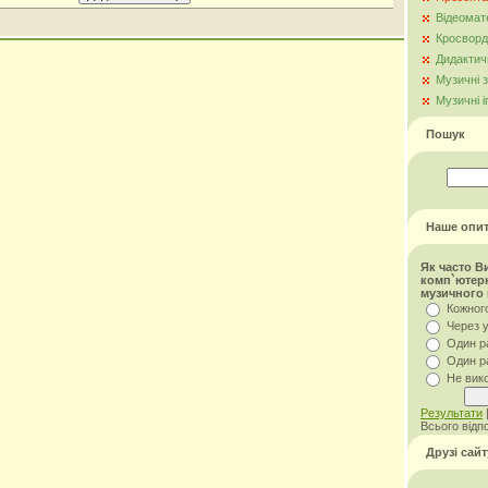
Відеомат
Кросворд
Дидактич
Музичні 
Музичні і
Пошук
Наше опи
Як часто В
комп`ютерн
музичного
Кожног
Через 
Один р
Один р
Не вик
Результати
Всього відп
Друзі сайт