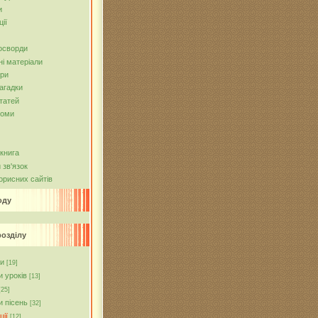
и
ії
росворди
ні матеріали
гри
агадки
татей
боми
книга
 зв'язок
орисних сайтів
оду
розділу
и
[19]
и уроків
[13]
[25]
и пісень
[32]
ції
[12]