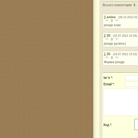
Всього коментарів
:
3
3
аліна
(28.10.2013 01
0
рондо клас
2
25
(24.07.2012 15:54)
0
рондо рулить)
1
25
(24.07.2012 15:52)
0
Форма рондо
Ім`я *:
Email *:
Код *: