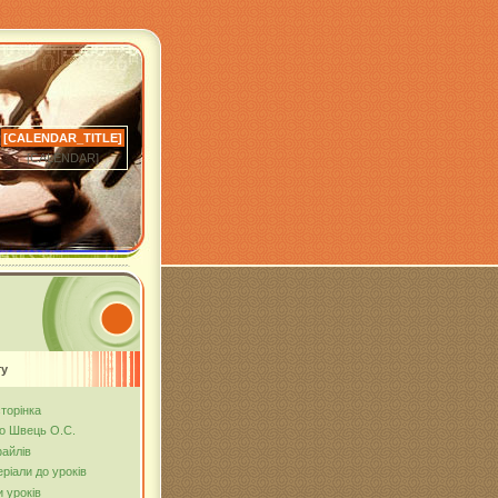
[CALENDAR_TITLE]
[CALENDAR]
ту
торінка
о Швець О.С.
файлів
ріали до уроків
 уроків