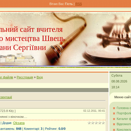
Вітаю Вас
Гість
|
RSS
ьний сайт вчителя
о мистецтва Швець
ани Сергіївни
Субота
ог файлів
»
Реєстрація
»
Вхід
08.08.2026
18:14
зентації
Меню сай
Головна с
723.8 Kb) ]
02.12.2011, 00:41
Портфолі
янні з віночком....
Каталог 
|
Додав
:
Oksana
Відеомате
вантажень
:
848
|
Коментарі
:
3
|
Рейтинг
:
0.0
/
0
Конспекти