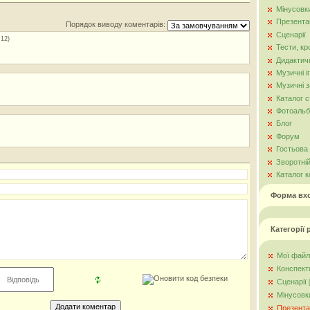
Мінусовк
Презентац
Порядок виводу коментарів:
Сценарії
:12)
Тести, к
Дидактич
Музичні і
Музичні з
Каталог с
Фотоаль
Блог
Форум
Гостьова 
Зворотній
Каталог к
Форма вх
Категорії 
Мої файл
Конспект
Сценарії
Мінусовк
Презента