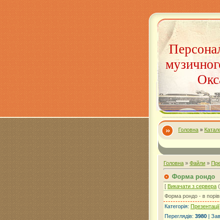
Персонал
музичног
Окс
Головна
»
Катал
Головна
»
Файли
»
Пре
Форма рондо
[
Викачати з сервера
(
Форма рондо - в порівн
Категорія
:
Презентації
Переглядів
:
3980
|
За